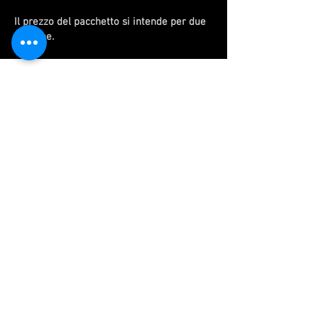
Il prezzo del pacchetto si intende per due
persone.
Pacchetti Inverno
2025-2026
Sabato Notte in Rifugio